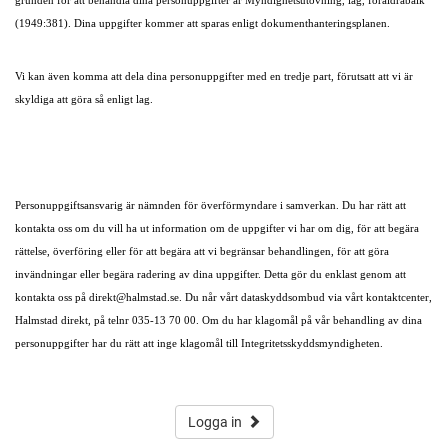
grunden för att behandla dina personuppgifter är Myndighetsutövning, lag, föräldrabalk
(1949:381). Dina uppgifter kommer att sparas enligt dokumenthanteringsplanen.
Vi kan även komma att dela dina personuppgifter med en tredje part, förutsatt att vi är
skyldiga att göra så enligt lag.
Personuppgiftsansvarig är nämnden för överförmyndare i samverkan. Du har rätt att
kontakta oss om du vill ha ut information om de uppgifter vi har om dig, för att begära
rättelse, överföring eller för att begära att vi begränsar behandlingen, för att göra
invändningar eller begära radering av dina uppgifter. Detta gör du enklast genom att
kontakta oss på direkt@halmstad.se. Du når vårt dataskyddsombud via vårt kontaktcenter,
Halmstad direkt, på telnr 035-13 70 00. Om du har klagomål på vår behandling av dina
personuppgifter har du rätt att inge klagomål till Integritetsskyddsmyndigheten.
Logga in