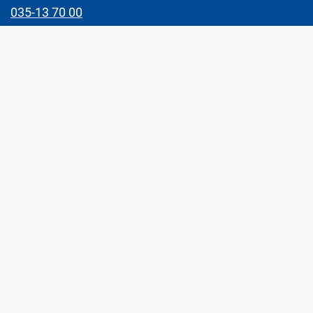
035-13 70 00
E-postadress
direkt@halmstad.se
Besök oss
Rådhuset, Kyrkogatan 5
Postadress
301 05 Halmstad
Snabblänkar