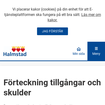
Vi placerar kakor (cookies) på din enhet för att E-
tjänsteplattformen ska fungera på ett bra sätt.
Läs mer om
kakor.
JAG FÖRSTÅR
GÅ DIREKT TILL
HUVUDINNEHÅLLET
Min sida
Meny
Förteckning tillgångar och
skulder